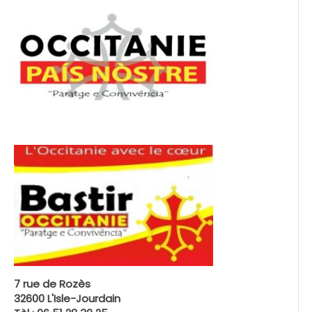
7 rue de Rozès
32600 L'Isle-Jourdain