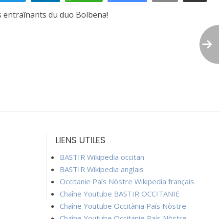
rs entraînants du duo Bolbena!
LIENS UTILES
BASTIR Wikipedia occitan
BASTIR Wikipedia anglais
Occitanie País Nòstre Wikipedia français
Chaîne Youtube BASTIR OCCITANIE
Chaîne Youtube Occitània País Nòstre
Chaîne Youtube Occitanie País Nòstre