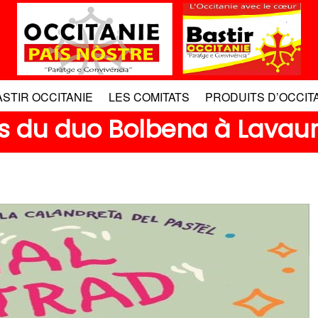
ASTIR OCCITANIE
LES COMITATS
PRODUITS D’OCCIT
nts du duo Bolbena à Lavau