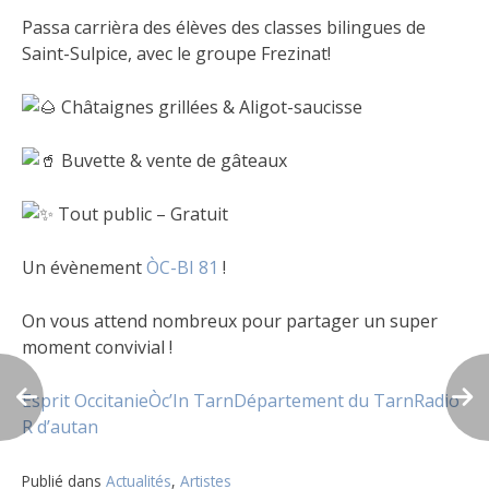
Passa carrièra des élèves des classes bilingues de
Saint-Sulpice, avec le groupe Frezinat!
Châtaignes grillées & Aligot-saucisse
Buvette & vente de gâteaux
Tout public – Gratuit
Un évènement
ÒC-BI 81
!
On vous attend nombreux pour partager un super
moment convivial !
Esprit Occitanie
Òc’In Tarn
Département du Tarn
Radio
R d’autan
Publié dans
Actualités
,
Artistes