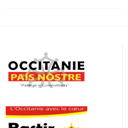
Navigation
de
l’article