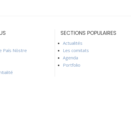
US
SECTIONS POPULAIRES
Actualités
ie País Nòstre
Les comitats
Agenda
Portfolio
tialité