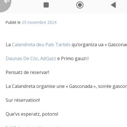
Publié le
25 novembre 2024
La
Calandreta deu País Tarbés
qu’organiza ua « Gasconad
Daunas De Còr
,
Adi’Jazz
e Primo
gauzi !
Pensatz de reservar!
La Calandreta organise une « Gasconada », soirée gasconn
Sur réservation!
Que’vs esperatz, potons!