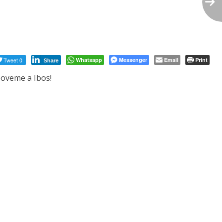
Tweet 0
Whatsapp
Messenger
Email
Print
Share
Noveme a Ibos!