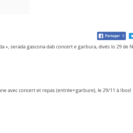
Partager
0
a », serada gascona dab concert e garbura, divés lo 29 de 
e avec concert et repas (entrée+garbure), le 29/11 à Ibos!