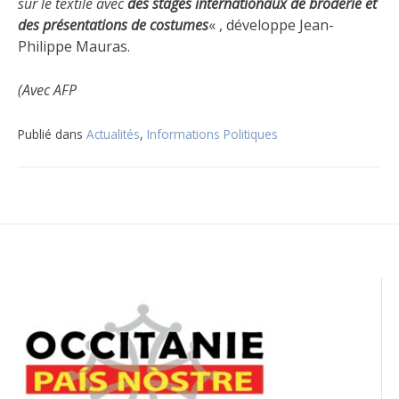
sur le textile avec
des stages internationaux de broderie et
des présentations de costumes
« , développe Jean-
Philippe Mauras.
(Avec AFP
Publié dans
Actualités
,
Informations Politiques
Navigation
de
l’article