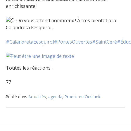
enrichissante !
On vous attend nombreux ! À très bientôt à la
Calandreta Eesquirol !
#CalandretaEesquirol
#PortesOuvertes
#SaintCéré
#Éduca
Toutes les réactions :
77
Publié dans
Actualités
,
agenda
,
Produit en Occitanie
Navigation
de