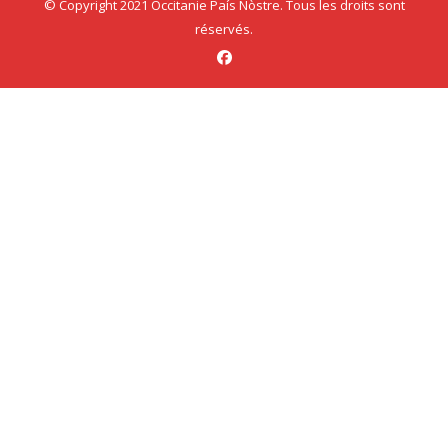
© Copyright 2021 Occitanie País Nòstre. Tous les droits sont
réservés.