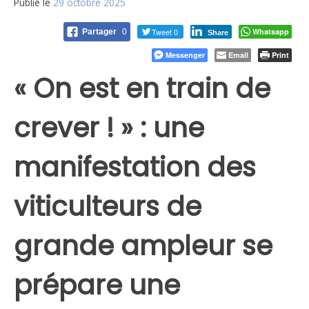
Publié le
29 octobre 2025
Tweet 0
Whatsapp
Partager
0
Share
Messenger
Email
Print
« On est en train de
crever ! » : une
manifestation des
viticulteurs de
grande ampleur se
prépare une