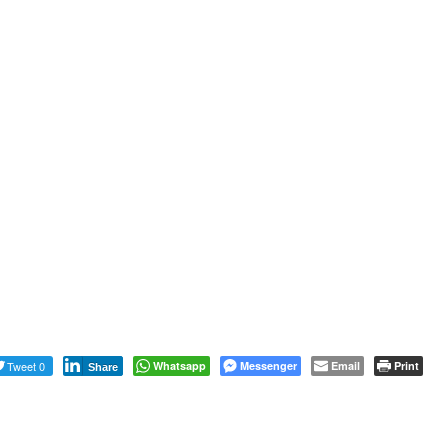
Tweet 0
Whatsapp
Messenger
Email
Print
Share