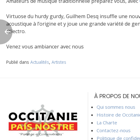
Amateurs de musique traditionnelle préparez vous, avec
Virtuose du hurdy gurdy, Guilhem Desq insuffle une nouve
acoustique à l’origine et y joue une grande variété de g
l’électro.
Venez vous ambiancer avec nous
Publié dans
Actualités
,
Artistes
Navigation
de
À PROPOS DE NO
l’article
Qui sommes nous
Histoire de Occitan
La Charte
Contactez-nous
Politique de confiden