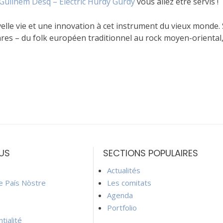
Guilhem Desq – Electric Hurdy Gurdy
vous allez être servis !
lle vie et une innovation à cet instrument du vieux monde. S
enres – du folk européen traditionnel au rock moyen-oriental
US
SECTIONS POPULAIRES
Actualités
ie País Nòstre
Les comitats
Agenda
Portfolio
tialité