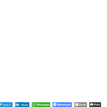
Tweet 0
Whatsapp
Messenger
Email
Print
Share