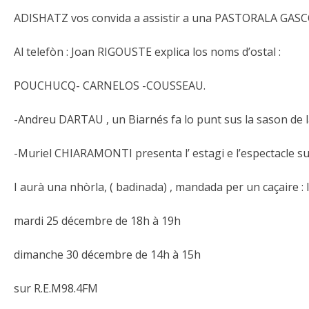
ADISHATZ vos convida a assistir a una PASTORALA GASCONA
Al telefòn : Joan RIGOUSTE explica los noms d’ostal :
POUCHUCQ- CARNELOS -COUSSEAU.
-Andreu DARTAU , un Biarnés fa lo punt sus la sason de 
-Muriel CHIARAMONTI presenta l’ estagi e l’espectacle sus
I aurà una nhòrla, ( badinada) , mandada per un caçaire :
mardi 25 décembre de 18h à 19h
dimanche 30 décembre de 14h à 15h
sur R.E.M98.4FM