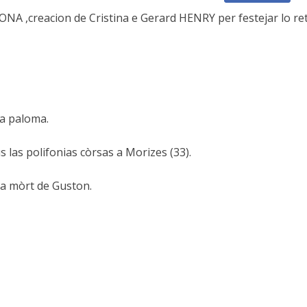
 ,creacion de Cristina e Gerard HENRY per festejar lo reto
la paloma.
 las polifonias còrsas a Morizes (33).
 la mòrt de Guston.