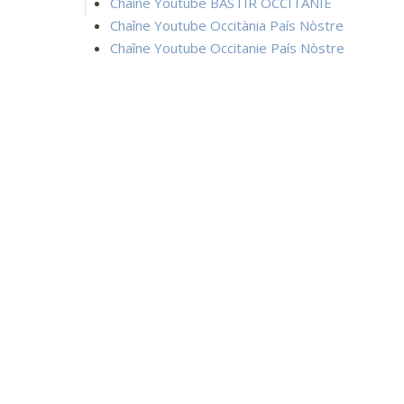
Chaîne Youtube BASTIR OCCITANIE
Chaîne Youtube Occitània País Nòstre
Chaîne Youtube Occitanie País Nòstre