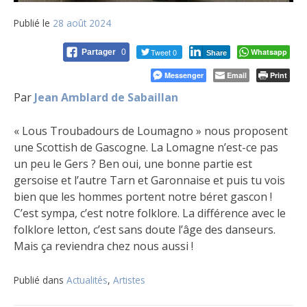
Publié le
28 août 2024
Tweet 0
Whatsapp
Partager
0
Share
Messenger
Email
Print
Par
Jean Amblard de Sabaillan
« Lous Troubadours de Loumagno » nous proposent
une Scottish de Gascogne. La Lomagne n’est-ce pas
un peu le Gers ? Ben oui, une bonne partie est
gersoise et l’autre Tarn et Garonnaise et puis tu vois
bien que les hommes portent notre béret gascon !
C’est sympa, c’est notre folklore. La différence avec le
folklore letton, c’est sans doute l’âge des danseurs.
Mais ça reviendra chez nous aussi !
Publié dans
Actualités
,
Artistes
Navigation