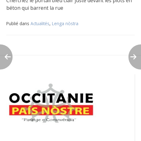
Cherchez le portail bleu clair juste devant les plots en
béton qui barrent la rue
Publié dans
Actualités
,
Lenga nòstra
Navigation
de
l’article