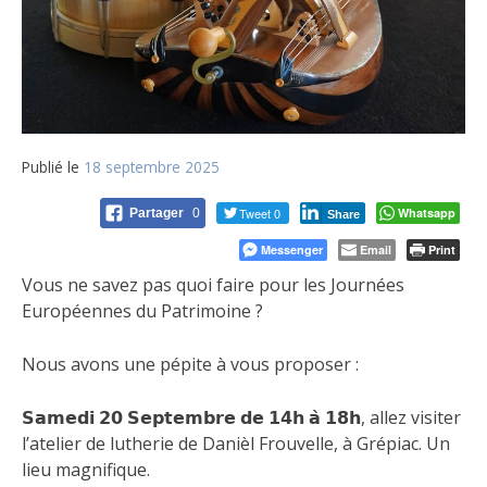
Publié le
18 septembre 2025
Tweet 0
Whatsapp
Partager
0
Share
Messenger
Email
Print
Vous ne savez pas quoi faire pour les Journées
Européennes du Patrimoine ?
Nous avons une pépite à vous proposer :
𝗦𝗮𝗺𝗲𝗱𝗶 𝟮𝟬 𝗦𝗲𝗽𝘁𝗲𝗺𝗯𝗿𝗲 𝗱𝗲 𝟭𝟰𝗵 𝗮̀ 𝟭𝟴𝗵, allez visiter
l’atelier de lutherie de Danièl Frouvelle, à Grépiac. Un
lieu magnifique.