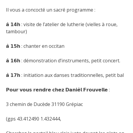
Il vous a concocté un sacré programme :
𝗮̀ 𝟭𝟰𝗵 : visite de l’atelier de lutherie (vielles à roue,
tambour)
𝗮̀ 𝟭𝟱𝗵 : chanter en occitan
𝗮̀ 𝟭𝟲𝗵 : démonstration d’instruments, petit concert.
𝗮̀ 𝟭𝟳𝗵 : initiation aux danses traditionnelles, petit bal
𝗣𝗼𝘂𝗿 𝘃𝗼𝘂𝘀 𝗿𝗲𝗻𝗱𝗿𝗲 𝗰𝗵𝗲𝘇 𝗗𝗮𝗻𝗶𝗲̀𝗹 𝗙𝗿𝗼𝘂𝘃𝗲𝗹𝗹𝗲 :
3 chemin de Ducède 31190 Grépiac
(gps 43.412490 1.432444,