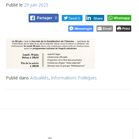
Publié le
29 juin 2025
Tweet 0
Whatsapp
Partager
0
Share
Messenger
Email
Print
Publié dans
Actualités
,
Informations Politiques
Navigation
de
l’article