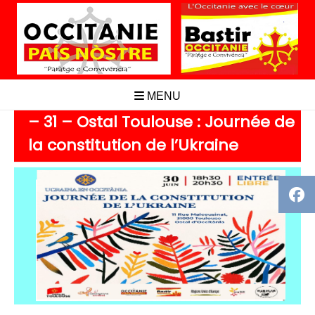
Aller
au
contenu
MENU
– 31 – Ostal Toulouse : Journée de
la constitution de l’Ukraine