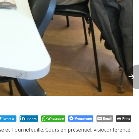
Tweet 0
Whatsapp
Messenger
Email
Print
Share
e et Tournefeuille. Cours en présentiel, visioconférence,
m