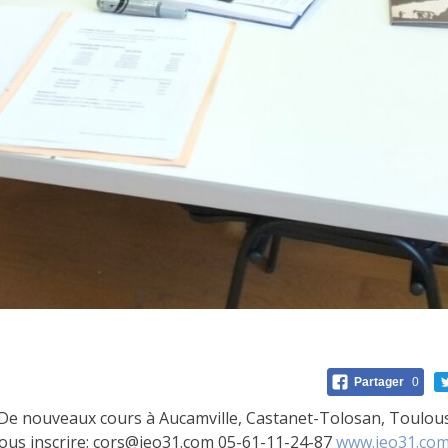
Partager
0
! De nouveaux cours à Aucamville, Castanet-Tolosan, Toulous
vous inscrire: cors@ieo31.com 05-61-11-24-87
www.ieo31.co