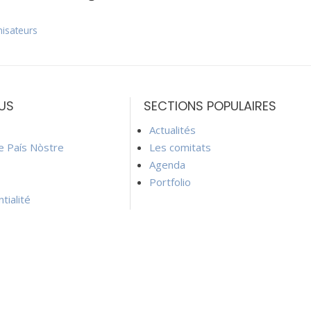
isateurs
US
SECTIONS POPULAIRES
Actualités
ie País Nòstre
Les comitats
Agenda
Portfolio
tialité