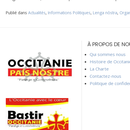
Publié dans
Actualités
,
Informations Politiques
,
Lenga nòstra
,
Organ
Navigation
de
À PROPOS DE NO
l’article
Qui sommes nous
Histoire de Occitan
La Charte
Contactez-nous
Politique de confiden