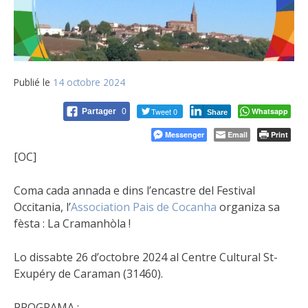
Publié le
14 octobre 2024
Tweet 0
Whatsapp
Partager
0
Share
Messenger
Email
Print
[OC]
Coma cada annada e dins l’encastre del Festival
Occitania, l’
Association Pais de Cocanha
organiza sa
fèsta : La Cramanhòla !
Lo dissabte 26 d’octobre 2024 al Centre Cultural St-
Exupéry de Caraman (31460).
PROGRAMA :