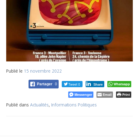
Publié le
15 novembre 2022
Tweet 0
Whatsapp
Partager
0
Share
Messenger
Email
Print
Publié dans
Actualités
,
Informations Politiques
Navigation
de