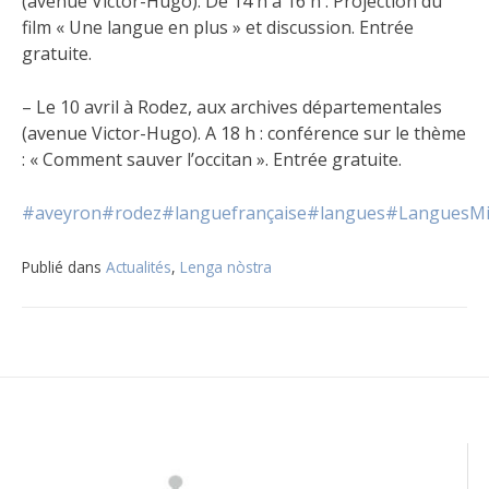
(avenue Victor-Hugo). De 14 h à 16 h : Projection du
film « Une langue en plus » et discussion. Entrée
gratuite.
– Le 10 avril à Rodez, aux archives départementales
(avenue Victor-Hugo). A 18 h : conférence sur le thème
: « Comment sauver l’occitan ». Entrée gratuite.
#aveyron
#rodez
#languefrançaise
#langues
#LanguesMin
Publié dans
Actualités
,
Lenga nòstra
Navigation
de
l’article