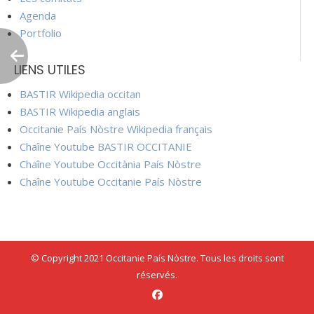
Agenda
Portfolio
LIENS UTILES
BASTIR Wikipedia occitan
BASTIR Wikipedia anglais
Occitanie País Nòstre Wikipedia français
Chaîne Youtube BASTIR OCCITANIE
Chaîne Youtube Occitània País Nòstre
Chaîne Youtube Occitanie País Nòstre
© Copyright 2021 Occitanie País Nòstre. Tous les droits sont
réservés.