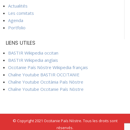
Actualités
Les comitats
Agenda
Portfolio
LIENS UTILES
BASTIR Wikipedia occitan
BASTIR Wikipedia anglais
Occitanie País Nòstre Wikipedia français
Chaîne Youtube BASTIR OCCITANIE
Chaîne Youtube Occitània País Nòstre
Chaîne Youtube Occitanie País Nòstre
© Copyright 2021 Occitanie País Nòstre. Tous les droits sont
réservés.