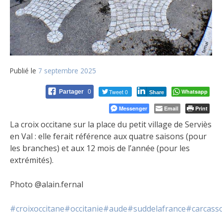
Publié le
7 septembre 2025
Tweet 0
Whatsapp
Partager
0
Share
Messenger
Email
Print
La croix occitane sur la place du petit village de Serviès
en Val : elle ferait référence aux quatre saisons (pour
les branches) et aux 12 mois de l’année (pour les
e
xtrémités).
Photo @alain.fernal
#croixoccitane
#occitanie
#aude
#suddelafrance
#carcass