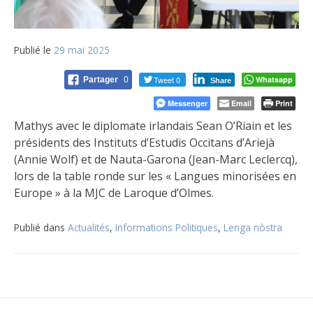
Publié le
29 mai 2025
Tweet 0
Whatsapp
Partager
0
Share
Messenger
Email
Print
Mathys avec le diplomate irlandais Sean O’Riain et les
présidents des Instituts d’Estudis Occitans d’Ariejà
(Annie Wolf) et de Nauta-Garona (Jean-Marc Leclercq),
lors de la table ronde sur les « Langues minorisées en
Europe » à la MJC de Laroque d’Olmes.
Publié dans
Actualités
,
Informations Politiques
,
Lenga nòstra
Navigation
de