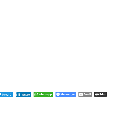
Tweet 0
Whatsapp
Messenger
Email
Print
Share