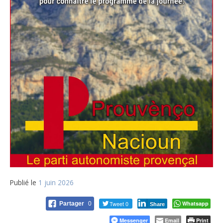
Publié le
1 juin 2026
Tweet 0
Whatsapp
Partager
0
Share
Messenger
Email
Print