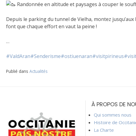
Randonnée en altitude et paysages à couper le souff
Depuis le parking du tunnel de Vielha, montez jusqu’aux la
font que chaque effort en vaut la peine !
…
#ValdAran
#Senderisme
#ostiuenaran
#visitpirineus
#visi
Publié dans
Actualités
Navigation
de
À PROPOS DE NO
l’article
Qui sommes nous
Histoire de Occitan
La Charte