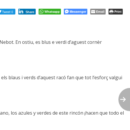
Tweet 0
Whatsapp
Messenger
Email
Print
Share
Nebot. En ostiu, es blus e verdi d’aguest cornèr
 els blaus i verds d’aquest racó fan que tot l’esforç valgui
rano, los azules y verdes de este rincón ¡hacen que todo el