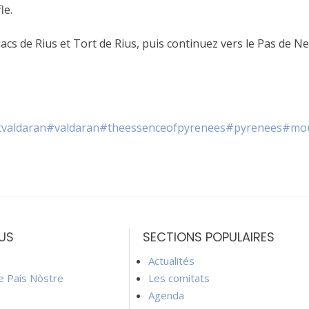
le.
cs de Rius et Tort de Rius, puis continuez vers le Pas de Nebo
tvaldaran
#valdaran
#theessenceofpyrenees
#pyrenees
#mou
US
SECTIONS POPULAIRES
Actualités
ie País Nòstre
Les comitats
Agenda