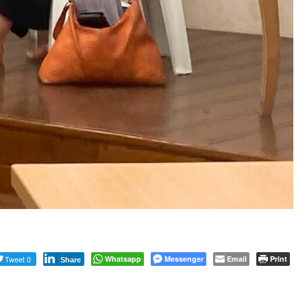
Tweet 0
Whatsapp
Messenger
Email
Print
Share