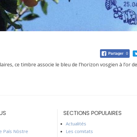
Partager
0
ires, ce timbre associe le bleu de l’horizon vosgien à l’or de 
US
SECTIONS POPULAIRES
Actualités
ie País Nòstre
Les comitats