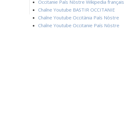
Occitanie País Nòstre Wikipedia français
Chaîne Youtube BASTIR OCCITANIE
Chaîne Youtube Occitània País Nòstre
Chaîne Youtube Occitanie País Nòstre