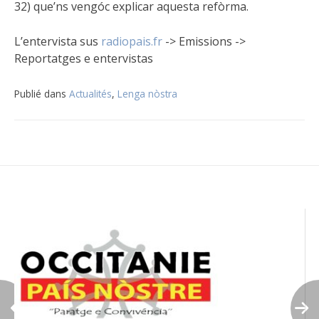
32) que’ns vengóc explicar aquesta refòrma.
L’entervista sus
radiopais.fr
-> Emissions ->
Reportatges e entervistas
Publié dans
Actualités
,
Lenga nòstra
Navigation
de
l’article