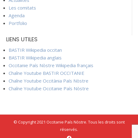
Actualités
Les comitats
Agenda
Portfolio
LIENS UTILES
BASTIR Wikipedia occitan
BASTIR Wikipedia anglais
Occitanie País Nòstre Wikipedia français
Chaîne Youtube BASTIR OCCITANIE
Chaîne Youtube Occitània País Nòstre
Chaîne Youtube Occitanie País Nòstre
© Copyright 2021 Occitanie País Nòstre. Tous les droits sont
réservés.