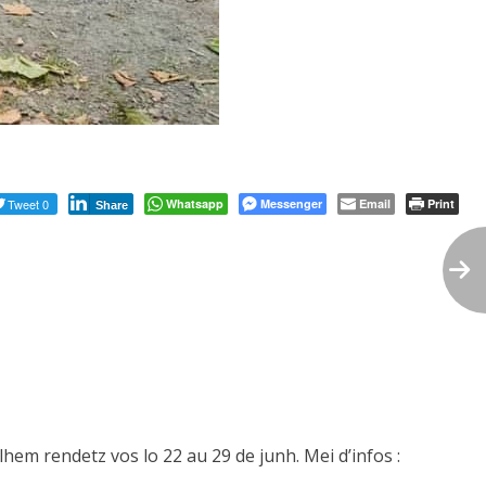
Tweet 0
Whatsapp
Messenger
Email
Print
Share
em rendetz vos lo 22 au 29 de junh. Mei d’infos :