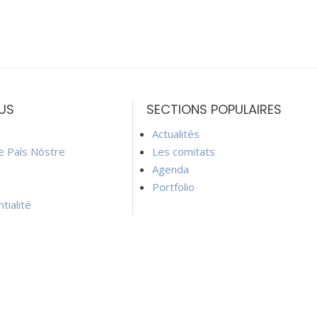
US
SECTIONS POPULAIRES
Actualités
ie País Nòstre
Les comitats
Agenda
Portfolio
tialité