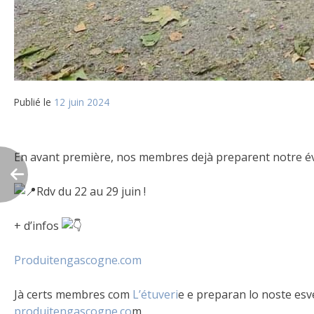
Publié le
12 juin 2024
En avant première, nos membres dejà preparent notr
Rdv du 22 au 29 juin !
+ d’infos
Produitengascogne.com
Jà certs membres com
L’étuveri
e e preparan lo noste esv
produitengascogne.co
m