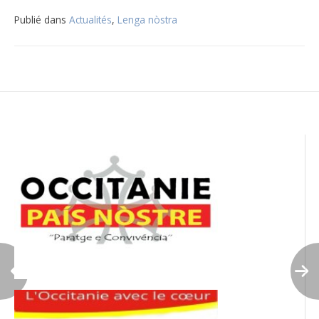
Publié dans
Actualités
,
Lenga nòstra
Navigation
de
l’article