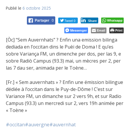
Publié le
6 octobre 2025
Tweet 0
Whatsapp
Partager
0
Share
Messenger
Email
Print
[Òc] “Sem Auvernhats” ? Enfin una emission bilinga
dediada en l’occitan dins le Puèi de Doma ! E qu’es
sobre Variança FM, un dimenche per dos, per las 9, e
sobre Radiò
Campus (93.3) mai, un mècres per 2, per
las 7 dau ser, animada per le Toène…
[Fr.] « Sem auvernhats » ? Enfin une émission bilingue
dédiée à l’occitan dans le Puy-de-Dôme ! C’est sur
Variance FM, un dimanche sur 2 vers 9h, et sur Radio
Campus (93.3) un mercredi sur 2, vers 19h animée per
« Toène »
#occitan
#auvergne
#auvernhat