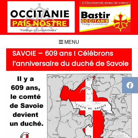
Aller
au
contenu
MENU
SAVOIE – 609 ans ! Célébrons
l’anniversaire du duché de Savoie