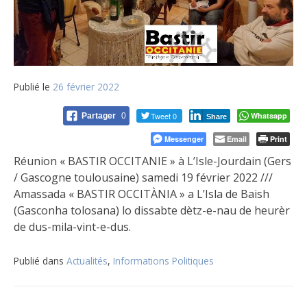
Publié le
26 février 2022
Tweet 0
Whatsapp
Partager
0
Share
Messenger
Email
Print
Réunion « BASTIR OCCITANIE » à L’Isle-Jourdain (Gers
/ Gascogne toulousaine) samedi 19 février 2022 ///
Amassada « BASTIR OCCITÀNIA » a L’Isla de Baish
(Gasconha tolosana) lo dissabte dètz-e-nau de heurèr
de dus-mila-vint-e-dus.
Publié dans
Actualités
,
Informations Politiques
Navigation