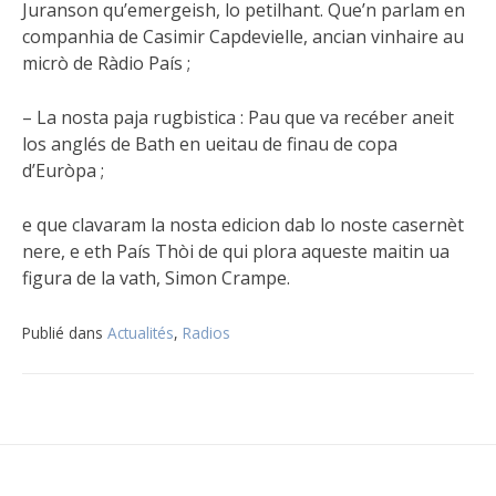
Juranson qu’emergeish, lo petilhant. Que’n parlam en
companhia de Casimir Capdevielle, ancian vinhaire au
micrò de Ràdio País ;
– La nosta paja rugbistica : Pau que va recéber aneit
los anglés de Bath en ueitau de finau de copa
d’Euròpa ;
e que clavaram la nosta edicion dab lo noste casernèt
nere, e eth País Thòi de qui plora aqueste maitin ua
figura de la vath, Simon Crampe.
Publié dans
Actualités
,
Radios
Navigation
de
l’article