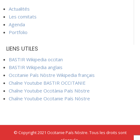
Actualités
Les comitats
Agenda
Portfolio
LIENS UTILES
BASTIR Wikipedia occitan
BASTIR Wikipedia anglais
Occitanie País Nòstre Wikipedia français
Chaîne Youtube BASTIR OCCITANIE
Chaîne Youtube Occitània País Nòstre
Chaîne Youtube Occitanie País Nòstre
© Copyright 2021 Occitanie País Nòstre. Tous les droits sont
réservés.