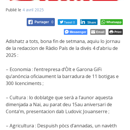
Publié le
4 avril 2025
Tweet 0
Whatsapp
Partager
0
Share
Messenger
Email
Print
Adishatz a tots, bona fin de setmana, aquiu lo jornau
de la redaccion de Ràdio País de la divés 4 d’abriu de
2025 :
–
Economia : l’entrepresa d’Òlt e Garona GiFi
qu’anóncia oficiaument la barradura de 11 botigas e
300 licenciments ;
– Cultura : lo doblatge que serà a l’aunor aquesta
dimenjada a Nai, au parat deu 15au aniversari de
Conta’m, presentacion dab Ludovic Jouanserre ;
– Agricultura : Despuish pòcs d’annadas, un navèth