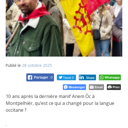
Publié le
28 octobre 2025
Tweet 0
Whatsapp
Partager
0
Share
Messenger
Email
Print
10 ans après la dernière manif Anem Òc à
Montpelhièr, qu’est ce qui a changé pour la langue
occitane ?
.