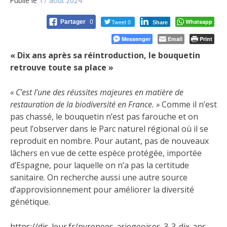
Publié le
17 août 2024
Tweet 0
Whatsapp
Partager
0
Share
Messenger
Email
Print
« Dix ans après sa réintroduction, le bouquetin
retrouve toute sa place »
« C’est l’une des réussites majeures en matière de
restauration de la biodiversité en France. »
Comme il n’est
pas chassé, le bouquetin n’est pas farouche et on
peut l’observer dans le Parc naturel régional où il se
reproduit en nombre. Pour autant, pas de nouveaux
lâchers en vue de cette espèce protégée, importée
d’Espagne, pour laquelle on n’a pas la certitude
sanitaire. On recherche aussi une autre source
d’approvisionnement pour améliorer la diversité
génétique.
https://dis-leur.fr/pyrenees-ariegeoises-3-3-dix-ans…