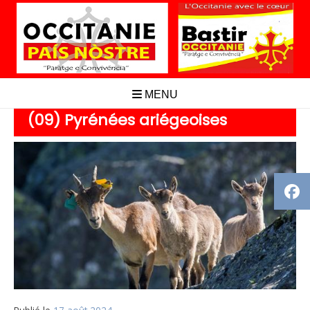
Aller
au
contenu
MENU
(09) Pyrénées ariégeoises