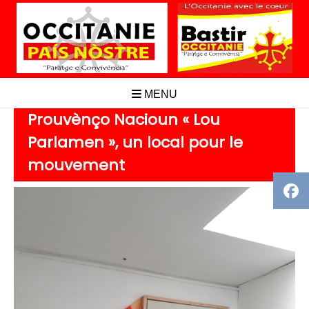
Aller
au
contenu
MENU
Prouvènço Nacioun « Lou
Parlamen », un local pour le
mouvement