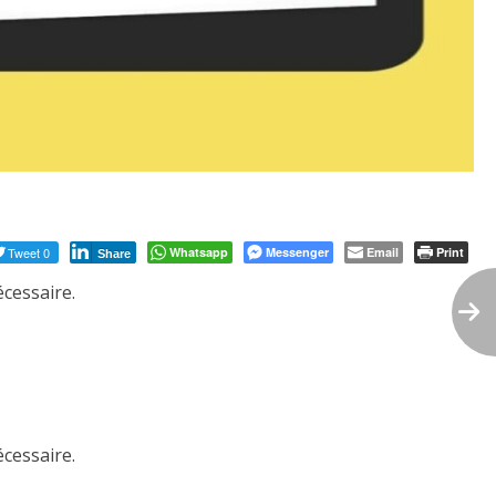
Tweet 0
Whatsapp
Messenger
Email
Print
Share
écessaire.
écessaire.