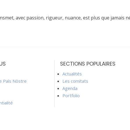
ransmet, avec passion, rigueur, nuance, est plus que jamais n
US
SECTIONS POPULAIRES
Actualités
ie País Nòstre
Les comitats
Agenda
Portfolio
tialité