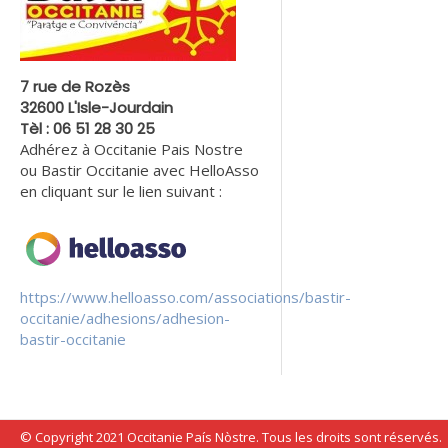
7 rue de Rozès
32600 L'Isle-Jourdain
Tèl : 06 51 28 30 25
Adhérez à Occitanie Pais Nostre
ou Bastir Occitanie avec HelloAsso
en cliquant sur le lien suivant :
https://www.helloasso.com/associations/bastir-
occitanie/adhesions/adhesion-
bastir-occitanie
© Copyright 2021 Occitanie País Nòstre. Tous les droits sont réservés.