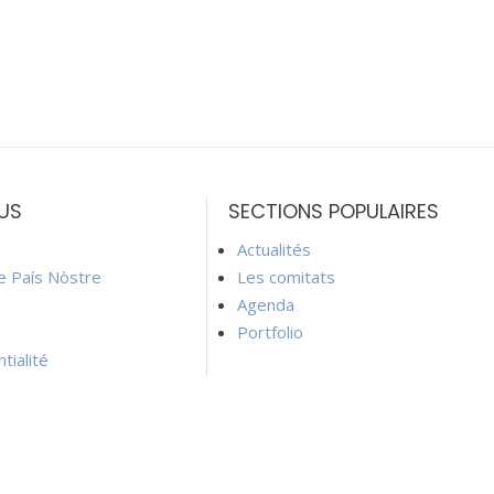
US
SECTIONS POPULAIRES
Actualités
ie País Nòstre
Les comitats
Agenda
Portfolio
tialité