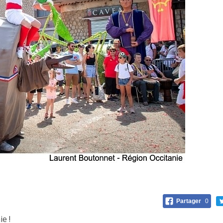
Partager
0
e !