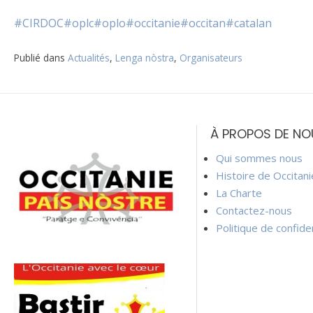
#CIRDOC
#oplc
#oplo
#occitanie
#occitan
#catalan
Publié dans
Actualités
,
Lenga nòstra
,
Organisateurs
Navigation
de
À PROPOS DE NO
l’article
Qui sommes nous
Histoire de Occitan
La Charte
Contactez-nous
Politique de confiden