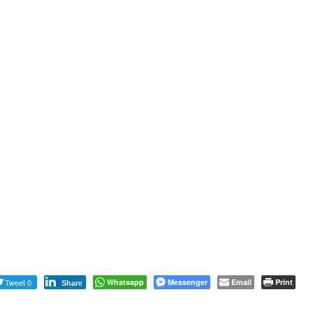
Tweet 0
Whatsapp
Messenger
Email
Print
Share