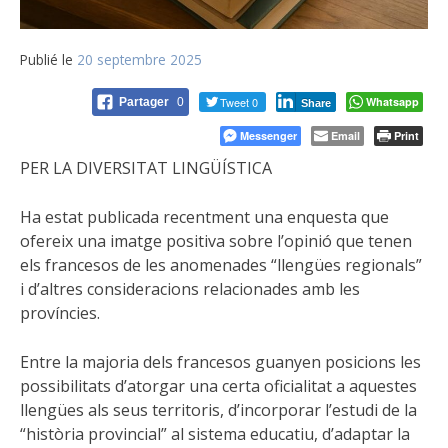
Publié le
20 septembre 2025
Tweet 0
Whatsapp
Partager
0
Share
Messenger
Email
Print
PER LA DIVERSITAT LINGÜÍSTICA
Ha estat publicada recentment una enquesta que
ofereix una imatge positiva sobre l’opinió que tenen
els francesos de les anomenades “llengües regionals”
i d’altres consideracions relacionades amb les
províncies.
Entre la majoria dels francesos guanyen posicions les
possibilitats d’atorgar una certa oficialitat a aquestes
llengües als seus territoris, d’incorporar l’estudi de la
“història provincial” al sistema educatiu, d’adaptar la