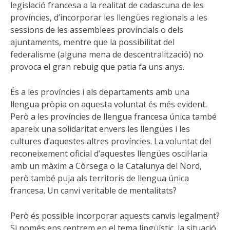
legislació
francesa a la realitat de cadascuna de les
províncies, d’incorporar les llengües regionals a les
sessions de les assemblees provincials o dels
ajuntaments, mentre que la possibilitat del
federalisme (alguna mena de descentralització) no
provoca el gran rebuig que patia fa uns anys.
És a les províncies i als departaments amb una
llengua pròpia on aquesta voluntat és més evident.
Però a les províncies de llengua francesa única també
apareix una solidaritat envers les llengües i les
cultures d’aquestes altres províncies. La voluntat del
reconeixement oficial d’aquestes llengües oscil·laria
amb un màxim a Còrsega o la Catalunya del Nord,
però també puja als territoris de llengua única
francesa. Un canvi veritable de mentalitats?
Però és possible incorporar aquests canvis legalment?
Si només ens centrem en el tema lingüístic, la situació