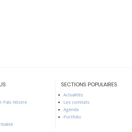
US
SECTIONS POPULAIRES
Actualités
ie País Nòstre
Les comitats
Agenda
Portfolio
tialité