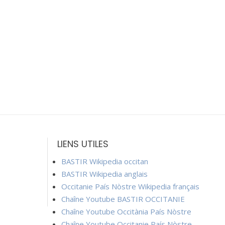
LIENS UTILES
BASTIR Wikipedia occitan
BASTIR Wikipedia anglais
Occitanie País Nòstre Wikipedia français
Chaîne Youtube BASTIR OCCITANIE
Chaîne Youtube Occitània País Nòstre
Chaîne Youtube Occitanie País Nòstre