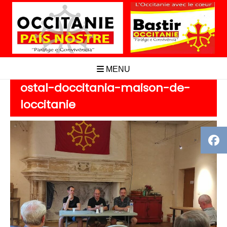
Aller
au
contenu
MENU
ostal-doccitania-maison-de-
loccitanie