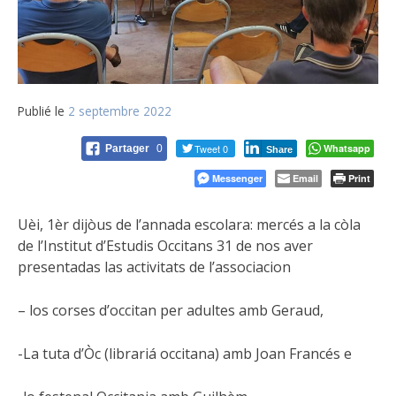
Publié le
2 septembre 2022
Tweet 0
Whatsapp
Partager
0
Share
Messenger
Email
Print
Uèi, 1èr dijòus de l’annada escolara: mercés a la còla
de l’Institut d’Estudis Occitans 31 de nos aver
presentadas las activitats de l’associacion
– los corses d’occitan per adultes amb Geraud,
-La tuta d’Òc (librariá occitana) amb Joan Francés e