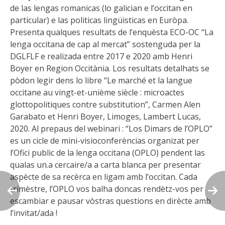
de las lengas romanicas (lo galician e l’occitan en
particular) e las politicas lingüisticas en Euròpa.
Presenta qualques resultats de l’enquèsta ECO-OC “La
lenga occitana de cap al mercat” sostenguda per la
DGLFLF e realizada entre 2017 e 2020 amb Henri
Boyer en Region Occitània. Los resultats detalhats se
pòdon legir dens lo libre “Le marché et la langue
occitane au vingt-et-unième siècle : microactes
glottopolitiques contre substitution”, Carmen Alen
Garabato et Henri Boyer, Limoges, Lambert Lucas,
2020. Al prepaus del webinari : “Los Dimars de l’OPLO”
es un cicle de mini-visioconferèncias organizat per
l’Ofici public de la lenga occitana (OPLO) pendent las
qualas un.a cercaire/a a carta blanca per presentar
aspècte de sa recèrca en ligam amb l’occitan. Cada
trimèstre, l’OPLO vos balha doncas rendètz-vos per
escambiar e pausar vòstras questions en dirècte amb
l’invitat/ada !