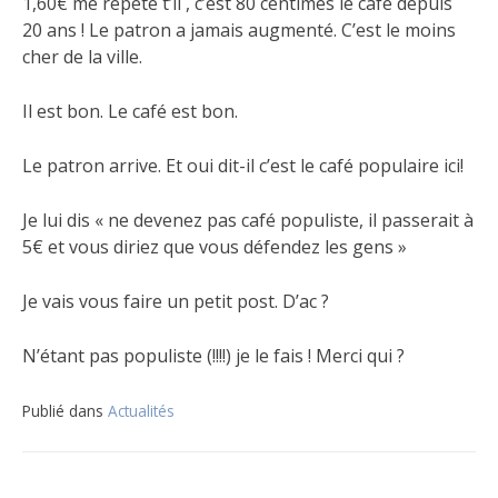
1,60€ me répète t’il , c’est 80 centimes le café depuis
20 ans ! Le patron a jamais augmenté. C’est le moins
cher de la ville.
Il est bon. Le café est bon.
Le
patron arrive. Et oui dit-il c’est le café populaire ici!
Je lui dis « ne devenez pas café populiste, il passerait à
5€ et vous diriez que vous défendez les gens »
Je vais vous faire un petit post. D’ac ?
N’étant pas populiste (!!!!) je le fais ! Merci qui ?
Publié dans
Actualités
Navigation