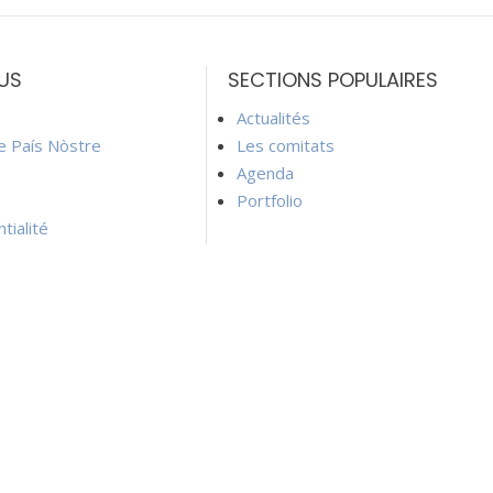
US
SECTIONS POPULAIRES
Actualités
ie País Nòstre
Les comitats
Agenda
Portfolio
tialité