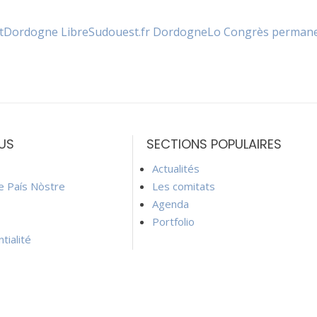
t
Dordogne Libre
Sudouest.fr Dordogne
Lo Congrès permanen
US
SECTIONS POPULAIRES
Actualités
ie País Nòstre
Les comitats
Agenda
Portfolio
tialité