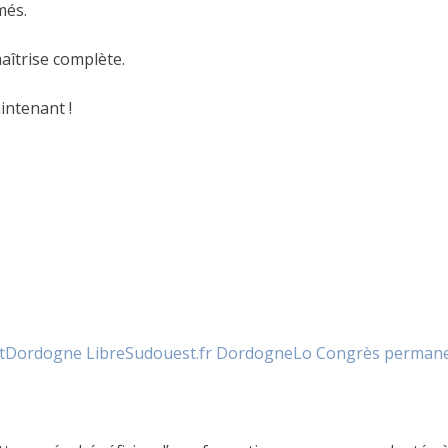
més.
aîtrise complète.
intenant !
t
Dordogne Libre
Sudouest.fr Dordogne
Lo Congrès permanen