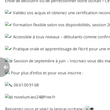
Envie de découvrir ou de perfectionner votre occitan ? C
Validez vos acquis et obtenez une certification recon
Formation flexible selon vos disponibilités, session 
Accessible à tous niveaux – débutants comme confir
Pratique orale et apprentissage de l’écrit pour une m
Session de septembre à juin – Inscrivez-vous dès ma
Pour plus d’infos et pour vous inscrire :
06.61.00.91.68
novelum.ieo24@free.fr
Rejoignez-nous et vivez la langue occitane !