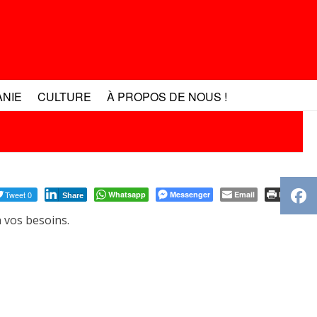
ANIE
CULTURE
À PROPOS DE NOUS !
Tweet 0
Whatsapp
Messenger
Email
Print
Share
à
vos besoins.