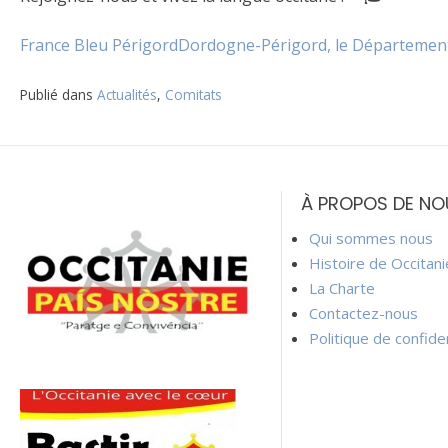
France Bleu Périgord
Dordogne-Périgord, le Départemen
Publié dans
Actualités
,
Comitats
Navigation
de
À PROPOS DE NO
l’article
Qui sommes nous
Histoire de Occitan
La Charte
Contactez-nous
Politique de confiden