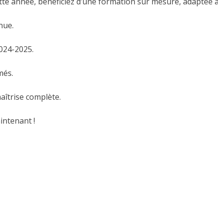
ette année, bénéficiez d’une formation sur mesure, adaptée 
nue.
2024-2025.
més.
aîtrise complète.
intenant !