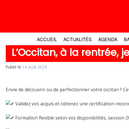
Aller
au
contenu
ACCUEIL
ACTUALITÉS
AGENDA
B
L’Occitan, à la rentrée, j
Publié le
14 août 2024
Envie de découvrir ou de perfectionner votre occitan ? C
Validez vos acquis et obtenez une certification recon
Formation flexible selon vos disponibilités, session 