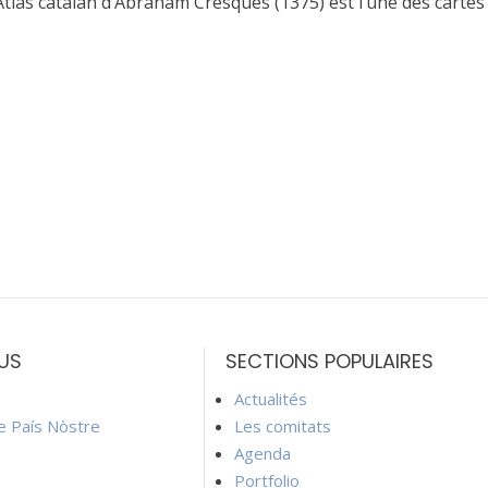
s catalan d’Abraham Cresques (1375) est l’une des cartes m
US
SECTIONS POPULAIRES
Actualités
ie País Nòstre
Les comitats
Agenda
Portfolio