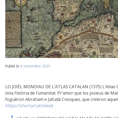
Publié le
6 novembre 2025
LO JOIÈL MONDIAU DE L’ATLAS CATALAN (1375) L’Atlas Ca
tota
l’istòria de l’umanitat. Pr’amor que los josieus de 
foguèron Abraham e Jafudà Cresques, que creèron aquela
https://shorturl.at/eIexd