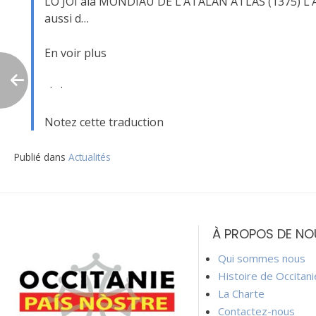
LO JOI ala MONDIAU DE L’ATALAN ATLAS (1375) L’Atla
aussi d…
En voir plus
· ·
Notez cette traduction
Publié dans
Actualités
Navigation
de
À PROPOS DE NO
l’article
Qui sommes nous
Histoire de Occitan
La Charte
Contactez-nous