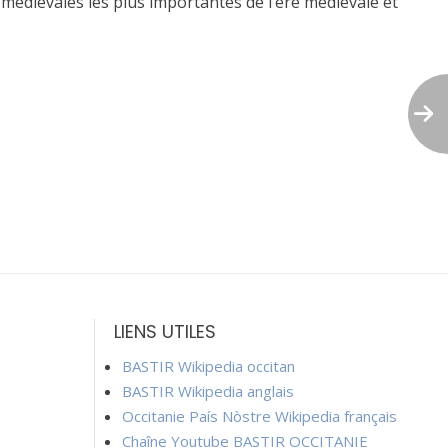
édiévales les plus importantes de l’ère médiévale et
LIENS UTILES
BASTIR Wikipedia occitan
BASTIR Wikipedia anglais
Occitanie País Nòstre Wikipedia français
Chaîne Youtube BASTIR OCCITANIE