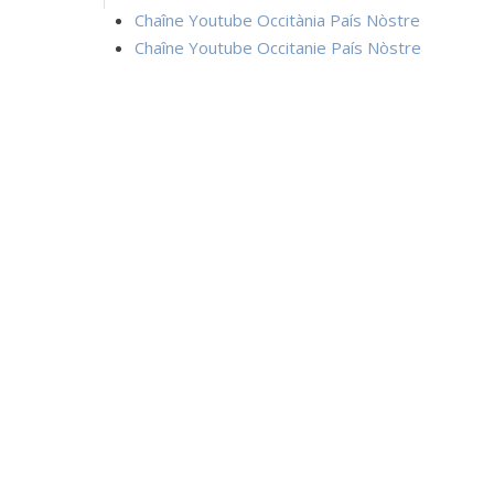
Chaîne Youtube Occitània País Nòstre
Chaîne Youtube Occitanie País Nòstre