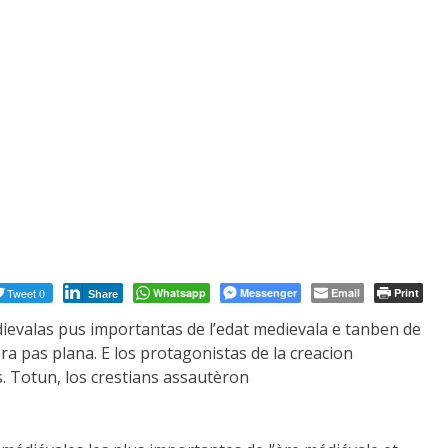
Tweet 0
Whatsapp
Messenger
Email
Print
Share
valas pus importantas de l’edat medievala e tanben de
ra pas plana. E los protagonistas de la creacion
 Totun, los crestians assautèron