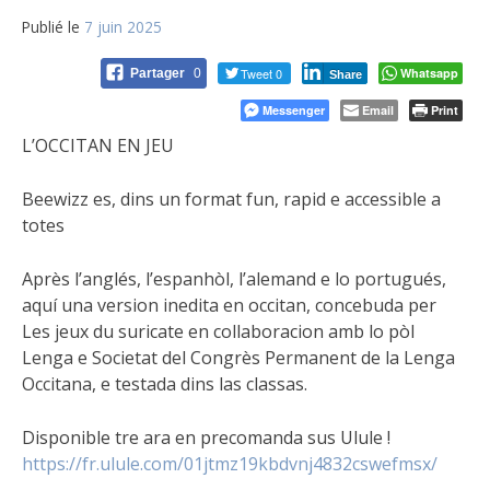
Publié le
7 juin 2025
Tweet 0
Whatsapp
Partager
0
Share
Messenger
Email
Print
L’OCCITAN EN JEU
Beewizz es, dins un format fun, rapid e accessible a
totes
Après l’anglés, l’espanhòl, l’alemand e lo portugués,
aquí una version inedita en occitan, concebuda per
Les jeux du suricate en collaboracion amb lo pòl
Lenga e Societat del Congrès Permanent de la Lenga
Occitana, e testada dins las classas.
Disponible tre ara en precomanda sus Ulule !
https://fr.ulule.com/01jtmz19kbdvnj4832cswefmsx/