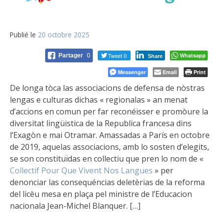
Publié le
20 octobre 2025
Tweet 0
Whatsapp
Partager
0
Share
Messenger
Email
Print
De longa tòca las associacions de defensa de nòstras
lengas e culturas dichas « regionalas » an menat
d’accions en comun per far reconéisser e promòure la
diversitat lingüistica de la Republica francesa dins
l’Exagòn e mai Otramar. Amassadas a París en octobre
de 2019, aquelas associacions, amb lo sosten d’elegits,
se son constituïdas en collectiu que pren lo nom de «
Collectif Pour Que Vivent Nos Langues
» per
denonciar las consequéncias deletèrias de la reforma
del licèu mesa en plaça pel ministre de l’Educacion
nacionala Jean-Michel Blanquer. […]