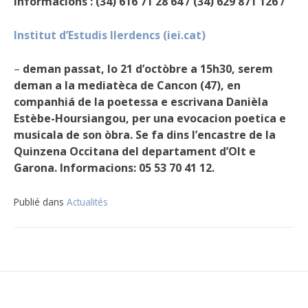
Informacions : (34) 616 71 28 64 / (34) 629 871 126 /
Institut d’Estudis Ilerdencs (iei.cat)
–
deman passat, lo 21 d’octòbre a 15h30, serem
deman a la mediatèca de Cancon (47), en
companhiá de la poetessa e escrivana Danièla
Estèbe-Hoursiangou, per una evocacion poetica e
musicala de son òbra. Se fa dins l’encastre de la
Quinzena Occitana del departament d’Olt e
Garona. Informacions: 05 53 70 41 12.
Publié dans
Actualités
Navigation
de
l’article