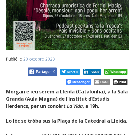
Publié le
20 octobre 2023
Tweet 0
Whatsapp
Partager
0
Share
Messenger
Email
Print
Morgan e ieu serem a Lleida (Catalonha), a la Sala
Granda (Aula Magna) de l’Institut d’Estudis
Ilerdencs, per un concèrt
La Vida
, a 19h.
Lo lòc se tròba sus la Plaça de la Catedral a Lleida.