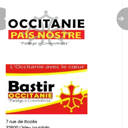
7 rue de Rozès
32600 L'Isle-Jourdain