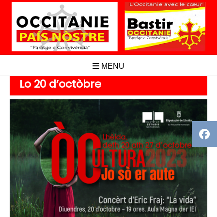
Aller
au
contenu
MENU
Lo 20 d’octòbre