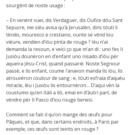
sourgènt de noste usage :
– En venènt vuei, dis Verdaguer, dis Oufice dóu Sant
Sepucre, me siéu avisa qu’à Jerusalèn, dins tóuti li
tèndo, mouresco e crestiano, ounte se vènd lou
viéure, vendien d’iòu pinta de rouge ? Iéu n’ai
demanda la resoun, e veici ço que m’an di : uno fes Ii
Jusiòu dounèron en d’enfant uno nisado d’iòu pèr
aqueira Jèsu-Crist, quand passarié. Noste Segnour
passè, e lis enfant, coume i’anavon manda lis iòu, lis
atrouvèron coulour de sang ; e, tóuti esfraia d’aquéu
miracle, lèu i Jusiòu lis entournèron… D’aqui vèn la
coustumo qu’en Itàli a liò, emai en d’àutri part, de
vèndre pèr li Pasco d’iou rouge benesi.
Comment se fait-il qu’on mange des œufs pour
Pâques, et que, dans certains endroits, à Paris par
exemple, ces œufs sont teints en rouge ?