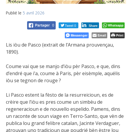
Publié le
5 avril 2026
Tweet 0
Whatsapp
Partager
0
Share
Messenger
Email
Print
Lis iòu de Pasco (extrait de l’Armana prouvençau,
1890).
Coume vai que se manjo d’iòu pèr Pasco, e que, dins
d’endré que i’a, coume à Paris, pèr eisèmple, aquélis
iòu se tegnon de rouge ?
Li Pasco estent la fèsto de la resurreicioun, es de
crèire que l’iòu es pres coume un simbèu de
regeneracioun e de nouvello espelido. Pamens, dins
un raconte de soun viage en Terro-Santo, que vèn de
publica lou grand felibre catalan, Jacinte Verdaguer,
atrouvan uno tradicioun que poudrié bèn èstre lou