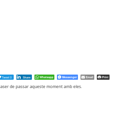
Tweet 0
Whatsapp
Messenger
Email
Print
Share
 plaser de passar aqueste moment amb eles.