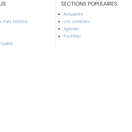
US
SECTIONS POPULAIRES
Actualités
ie País Nòstre
Les comitats
Agenda
Portfolio
tialité