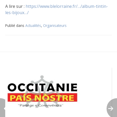
A lire sur :
https://www.blelorraine.fr/…/album-tintin-
les-bijoux…/
Publié dans
Actualités
,
Organisateurs
Navigation
de
l’article